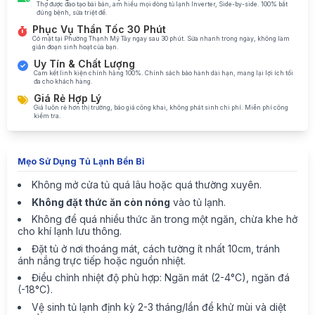
Thợ được đào tạo bài bản, am hiểu mọi dòng tủ lạnh Inverter, Side-by-side. 100% bắt
đúng bệnh, sửa triệt để.
Phục Vụ Thần Tốc 30 Phút
Có mặt tại Phường Thạnh Mỹ Tây ngay sau 30 phút. Sửa nhanh trong ngày, không làm
gián đoạn sinh hoạt của bạn.
Uy Tín & Chất Lượng
Cam kết linh kiện chính hãng 100%. Chính sách bảo hành dài hạn, mang lại lợi ích tối
đa cho khách hàng.
Giá Rẻ Hợp Lý
Giá luôn rẻ hơn thị trường, báo giá công khai, không phát sinh chi phí. Miễn phí công
kiểm tra.
Mẹo Sử Dụng Tủ Lạnh Bền Bỉ
Không mở cửa tủ quá lâu hoặc quá thường xuyên.
Không đặt thức ăn còn nóng
vào tủ lạnh.
Không để quá nhiều thức ăn trong một ngăn, chừa khe hở
cho khí lạnh lưu thông.
Đặt tủ ở nơi thoáng mát, cách tường ít nhất 10cm, tránh
ánh nắng trực tiếp hoặc nguồn nhiệt.
Điều chỉnh nhiệt độ phù hợp: Ngăn mát (2-4°C), ngăn đá
(-18°C).
Vệ sinh tủ lạnh định kỳ 2-3 tháng/lần để khử mùi và diệt