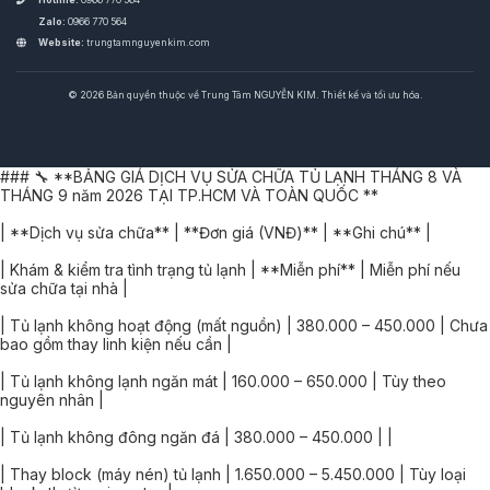
Hotline:
0966 770 564
Zalo:
0966 770 564
Website:
trungtamnguyenkim.com
© 2026 Bản quyền thuộc về Trung Tâm NGUYỄN KIM. Thiết kế và tối ưu hóa.
### 🔧 **BẢNG GIÁ DỊCH VỤ SỬA CHỮA TỦ LẠNH THÁNG 8 VÀ
THÁNG 9 năm 2026 TẠI TP.HCM VÀ TOÀN QUỐC **
| **Dịch vụ sửa chữa** | **Đơn giá (VNĐ)** | **Ghi chú** |
| Khám & kiểm tra tình trạng tủ lạnh | **Miễn phí** | Miễn phí nếu
sửa chữa tại nhà |
| Tủ lạnh không hoạt động (mất nguồn) | 380.000 – 450.000 | Chưa
bao gồm thay linh kiện nếu cần |
| Tủ lạnh không lạnh ngăn mát | 160.000 – 650.000 | Tùy theo
nguyên nhân |
| Tủ lạnh không đông ngăn đá | 380.000 – 450.000 | |
| Thay block (máy nén) tủ lạnh | 1.650.000 – 5.450.000 | Tùy loại