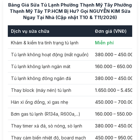
Bảng Giá Sửa Tủ Lạnh Phường Thạnh Mỹ Tây Phường
Thạnh Mỹ Tây TP.HCM Bị Hư? Gọi NGUYỄN KIM Sửa
Ngay Tại Nhà (Cập nhật T10 & T11/2026)
Dịch vụ sửa chữa
Đơn giá (VNĐ)
Khám & kiểm tra tình trạng tủ lạnh
Miễn phí
Tủ lạnh không hoạt động (mất nguồn)
380.000 – 450.000
Tủ lạnh không lạnh ngăn mát
160.000 – 650.000
Tủ lạnh không đông ngăn đá
380.000 – 450.000
Thay block (máy nén) tủ lạnh
1.650.000 – 5.450.0
Hàn xì ống đồng, xì gas nhẹ
450.000 – 700.000
Bơm gas tủ lạnh (R134a, R600a,...)
160.000 – 550.000
Thay timer xả đá, sò nóng, sò lạnh
380.000 – 450.000
Thay cảm biến nhiệt độ, board mạch
450.000 – 950.000