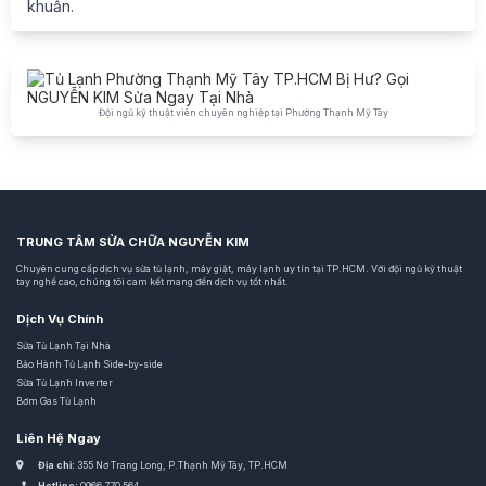
khuẩn.
Đội ngũ kỹ thuật viên chuyên nghiệp tại Phường Thạnh Mỹ Tây
TRUNG TÂM SỬA CHỮA NGUYỄN KIM
Chuyên cung cấp dịch vụ sửa tủ lạnh, máy giặt, máy lạnh uy tín tại TP.HCM. Với đội ngũ kỹ thuật
tay nghề cao, chúng tôi cam kết mang đến dịch vụ tốt nhất.
Dịch Vụ Chính
Sửa Tủ Lạnh Tại Nhà
Bảo Hành Tủ Lạnh Side-by-side
Sửa Tủ Lạnh Inverter
Bơm Gas Tủ Lạnh
Liên Hệ Ngay
Địa chỉ:
355 Nơ Trang Long, P.Thạnh Mỹ Tây, TP.HCM