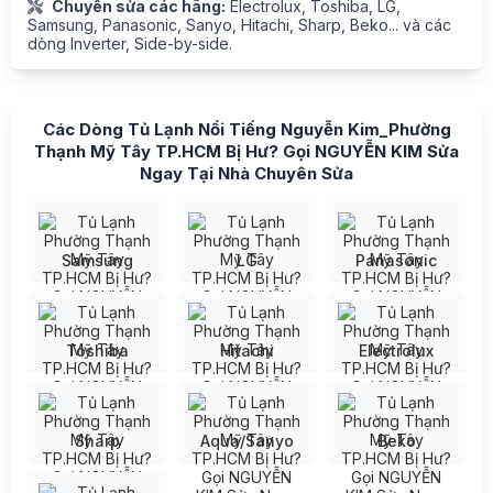
Chuyên sửa các hãng:
Electrolux, Toshiba, LG,
Samsung, Panasonic, Sanyo, Hitachi, Sharp, Beko... và các
dòng Inverter, Side-by-side.
Các Dòng Tủ Lạnh Nổi Tiếng Nguyễn Kim_Phường
Thạnh Mỹ Tây TP.HCM Bị Hư? Gọi NGUYỄN KIM Sửa
Ngay Tại Nhà Chuyên Sửa
Samsung
LG
Panasonic
Toshiba
Hitachi
Electrolux
Sharp
Aqua/Sanyo
Beko