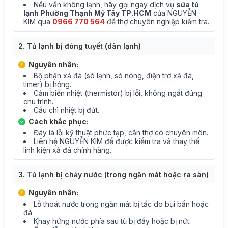
Nếu vẫn không lạnh, hãy gọi ngay dịch vụ
sửa tủ
lạnh Phường Thạnh Mỹ Tây TP.HCM
của NGUYỄN
KIM qua
0966 770 564
để thợ chuyên nghiệp kiểm tra.
2. Tủ lạnh bị đóng tuyết (dàn lạnh)
Nguyên nhân:
Bộ phận xả đá (sò lạnh, sò nóng, điện trở xả đá,
timer) bị hỏng.
Cảm biến nhiệt (thermistor) bị lỗi, không ngắt đúng
chu trình.
Cầu chì nhiệt bị đứt.
Cách khắc phục:
Đây là lỗi kỹ thuật phức tạp, cần thợ có chuyên môn.
Liên hệ NGUYỄN KIM để được kiểm tra và thay thế
linh kiện xả đá chính hãng.
3. Tủ lạnh bị chảy nước (trong ngăn mát hoặc ra sàn)
Nguyên nhân:
Lỗ thoát nước trong ngăn mát bị tắc do bụi bẩn hoặc
đá.
Khay hứng nước phía sau tủ bị đầy hoặc bị nứt.