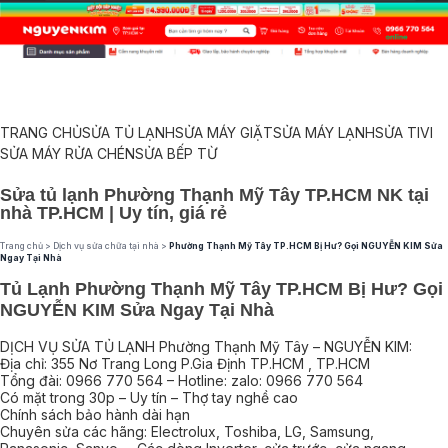
TRANG CHỦ
SỬA TỦ LẠNH
SỬA MÁY GIẶT
SỬA MÁY LẠNH
SỬA TIVI
SỬA MÁY RỬA CHÉN
SỬA BẾP TỪ
Sửa tủ lạnh Phường Thạnh Mỹ Tây TP.HCM NK tại
nhà TP.HCM | Uy tín, giá rẻ
Trang chủ
>
Dịch vụ sửa chữa tại nhà
>
Phường Thạnh Mỹ Tây TP.HCM Bị Hư? Gọi NGUYỄN KIM Sửa
Ngay Tại Nhà
Tủ Lạnh Phường Thạnh Mỹ Tây TP.HCM Bị Hư? Gọi
NGUYỄN KIM Sửa Ngay Tại Nhà
DỊCH VỤ SỬA TỦ LẠNH Phường Thạnh Mỹ Tây – NGUYỄN KIM:
Địa chỉ: 355 Nơ Trang Long P.Gia Định TP.HCM , TP.HCM
Tổng đài: 0966 770 564 – Hotline: zalo: 0966 770 564
Có mặt trong 30p – Uy tín – Thợ tay nghề cao
Chính sách bảo hành dài hạn
Chuyên sửa các hãng: Electrolux, Toshiba, LG, Samsung,