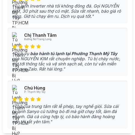
"Tủ lạnh Inverter nhà tôi không đông đá. Gọi NGUYỄN
KIM, 30 phút sau thợ có mặt. Sửa rất nhanh, báo giá rõ
ràng. Giờ tủ chạy êm ru. Dịch vụ quá tốt."
Chị Thanh Tâm
Đường Nơ Trang Long
"Dịch vụ
bảo hành tủ lạnh tại Phường Thạnh Mỹ Tây
của NGUYỄN KIM rất chuyên nghiệp. Tủ bị chảy nước,
thợ tới thông tắc và vệ sinh sạch sẽ, còn tư vấn miễn
phí qua Zalo. Rất hài lòng."
Chú Hùng
P. Thạnh Mỹ Tây
"Thợ của trung tâm rất lễ phép, tay nghề giỏi. Sửa cái
tủ lạnh Sanyo cũ tưởng bỏ đi mà giờ chạy tốt, làm đá
nhanh. Giá cả cũng hợp lý, có bảo hành đàng hoàng
nên tôi rất yên tâm."