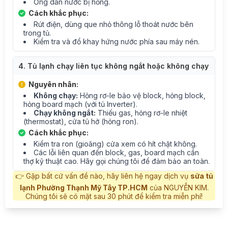
Ống dẫn nước bị hỏng.
Cách khắc phục:
Rút điện, dùng que nhỏ thông lỗ thoát nước bên
trong tủ.
Kiểm tra và đổ khay hứng nước phía sau máy nén.
4. Tủ lạnh chạy liên tục không ngắt hoặc không chạy
Nguyên nhân:
Không chạy:
Hỏng rơ-le bảo vệ block, hỏng block,
hỏng board mạch (với tủ Inverter).
Chạy không ngắt:
Thiếu gas, hỏng rơ-le nhiệt
(thermostat), cửa tủ hở (hỏng ron).
Cách khắc phục:
Kiểm tra ron (gioăng) cửa xem có hít chặt không.
Các lỗi liên quan đến block, gas, board mạch cần
thợ kỹ thuật cao. Hãy gọi chúng tôi để đảm bảo an toàn.
👉 Gặp bất cứ vấn đề nào, hãy liên hệ ngay dịch vụ
sửa tủ
lạnh Phường Thạnh Mỹ Tây TP.HCM
của NGUYỄN KIM.
Chúng tôi sẽ có mặt sau 30 phút để kiểm tra miễn phí!