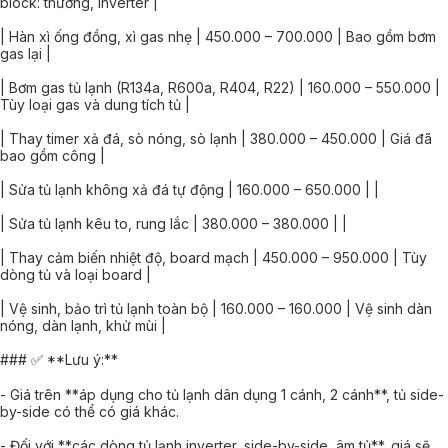
block: thường, inverter |
| Hàn xì ống đồng, xì gas nhẹ | 450.000 – 700.000 | Bao gồm bơm
gas lại |
| Bơm gas tủ lạnh (R134a, R600a, R404, R22) | 160.000 – 550.000 |
Tùy loại gas và dung tích tủ |
| Thay timer xả đá, sò nóng, sò lạnh | 380.000 – 450.000 | Giá đã
bao gồm công |
| Sửa tủ lạnh không xả đá tự động | 160.000 – 650.000 | |
| Sửa tủ lạnh kêu to, rung lắc | 380.000 – 380.000 | |
| Thay cảm biến nhiệt độ, board mạch | 450.000 – 950.000 | Tùy
dòng tủ và loại board |
| Vệ sinh, bảo trì tủ lạnh toàn bộ | 160.000 – 160.000 | Vệ sinh dàn
nóng, dàn lạnh, khử mùi |
### ✅ **Lưu ý:**
- Giá trên **áp dụng cho tủ lạnh dân dụng 1 cánh, 2 cánh**, tủ side-
by-side có thể có giá khác.
- Đối với **các dòng tủ lạnh inverter, side-by-side, âm tủ**, giá sẽ