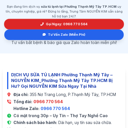
Bạn đang tìm dịch vụ
sửa tủ lạnh tại Phường Thạnh Mỹ Tây TP.HCM
uy
tín, chuyên nghiệp, giá rẻ? Đừng lo lắng, Trung Tâm NGUYỄN KIM sẵn sàng
hỗ trợ bạn 24/7.
Gọi Ngay: 0966 770 564
Tư Vấn Zalo (Miễn Phí)
Tư vấn bắt bệnh & báo giá qua Zalo hoàn toàn miễn phí!
DỊCH VỤ SỬA TỦ LẠNH Phường Thạnh Mỹ Tây –
NGUYỄN KIM_Phường Thạnh Mỹ Tây TP.HCM Bị
Hư? Gọi NGUYỄN KIM Sửa Ngay Tại Nhà
Địa chỉ:
355 Nơ Trang Long, P.Thạnh Mỹ Tây, TP.HCM
Tổng đài:
0966 770 564
Hotline Zalo:
0966 770 564
Có mặt trong 30p – Uy Tín – Thợ Tay Nghề Cao
Chính sách bảo hành:
Dài hạn, uy tín sau sửa chữa.