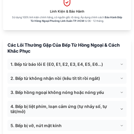
Linh Kiện & Bảo Hành
Sử dụng 100% linh kiện chính hãng, có nguồn gốc rõ ràng. Áp dụng chính sách
Bảo Hành Bếp
Từ Hồng Ngoại Phường Linh Xuân TP.HCM
từ 06 - 12 tháng.
Các Lỗi Thường Gặp Của Bếp Từ Hồng Ngoại & Cách
Khắc Phục
1. Bếp từ báo lỗi E (E0, E1, E2, E3, E4, E5, E6...)
2. Bếp từ không nhận nồi (kêu tít tít rồi ngắt)
3. Bếp hồng ngoại không nóng hoặc nóng yếu
4. Bếp bị liệt phím, loạn cảm ứng (tự nhảy số, tự
tắt/mở)
5. Bếp bị vỡ, nứt mặt kính