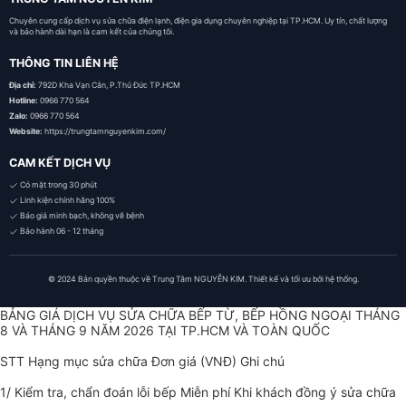
Chuyên cung cấp dịch vụ sửa chữa điện lạnh, điện gia dụng chuyên nghiệp tại TP.HCM. Uy tín, chất lượng
và bảo hành dài hạn là cam kết của chúng tôi.
THÔNG TIN LIÊN HỆ
Địa chỉ:
792D Kha Vạn Cân, P.Thủ Đức TP.HCM
Hotline:
0966 770 564
Zalo:
0966 770 564
Website:
https://trungtamnguyenkim.com/
CAM KẾT DỊCH VỤ
Có mặt trong 30 phút
Linh kiện chính hãng 100%
Báo giá minh bạch, không vẽ bệnh
Bảo hành 06 - 12 tháng
© 2024 Bản quyền thuộc về Trung Tâm NGUYỄN KIM. Thiết kế và tối ưu bởi hệ thống.
BẢNG GIÁ DỊCH VỤ SỬA CHỮA BẾP TỪ, BẾP HỒNG NGOẠI THÁNG
8 VÀ THÁNG 9 NĂM 2026 TẠI TP.HCM VÀ TOÀN QUỐC
STT Hạng mục sửa chữa Đơn giá (VNĐ) Ghi chú
1/ Kiểm tra, chẩn đoán lỗi bếp Miễn phí Khi khách đồng ý sửa chữa