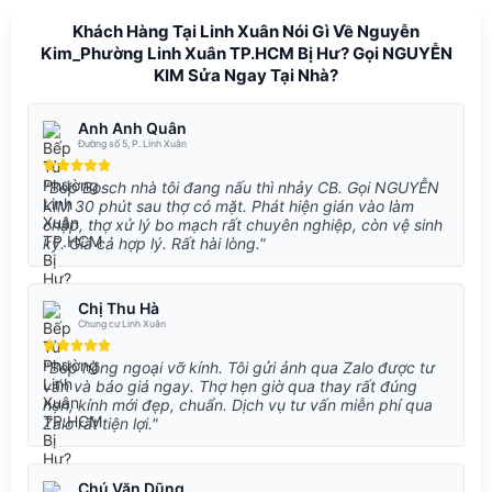
Khách Hàng Tại Linh Xuân Nói Gì Về Nguyễn
Kim_Phường Linh Xuân TP.HCM Bị Hư? Gọi NGUYỄN
KIM Sửa Ngay Tại Nhà?
Anh Anh Quân
Đường số 5, P. Linh Xuân
"Bếp Bosch nhà tôi đang nấu thì nhảy CB. Gọi NGUYỄN
KIM 30 phút sau thợ có mặt. Phát hiện gián vào làm
chập, thợ xử lý bo mạch rất chuyên nghiệp, còn vệ sinh
kỹ. Giá cả hợp lý. Rất hài lòng."
Chị Thu Hà
Chung cư Linh Xuân
"Bếp hồng ngoại vỡ kính. Tôi gửi ảnh qua Zalo được tư
vấn và báo giá ngay. Thợ hẹn giờ qua thay rất đúng
hẹn, kính mới đẹp, chuẩn. Dịch vụ tư vấn miễn phí qua
Zalo rất tiện lợi."
Chú Văn Dũng