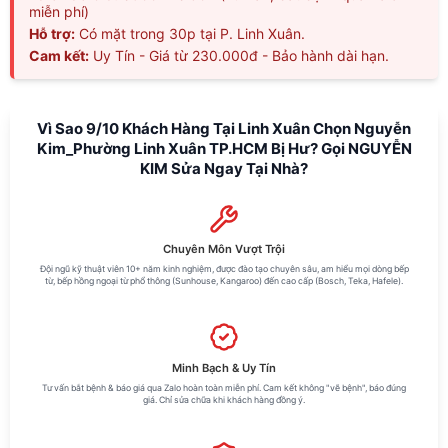
miễn phí)
Hỗ trợ:
Có mặt trong 30p tại P. Linh Xuân.
Cam kết:
Uy Tín - Giá từ 230.000đ - Bảo hành dài hạn.
Vì Sao 9/10 Khách Hàng Tại Linh Xuân Chọn Nguyễn
Kim_Phường Linh Xuân TP.HCM Bị Hư? Gọi NGUYỄN
KIM Sửa Ngay Tại Nhà?
Chuyên Môn Vượt Trội
Đội ngũ kỹ thuật viên 10+ năm kinh nghiệm, được đào tạo chuyên sâu, am hiểu mọi dòng bếp
từ, bếp hồng ngoại từ phổ thông (Sunhouse, Kangaroo) đến cao cấp (Bosch, Teka, Hafele).
Minh Bạch & Uy Tín
Tư vấn bắt bệnh & báo giá qua Zalo hoàn toàn miễn phí. Cam kết không "vẽ bệnh", báo đúng
giá. Chỉ sửa chữa khi khách hàng đồng ý.