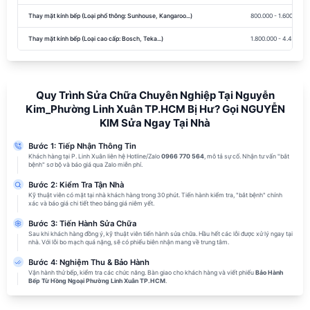
Thay mặt kính bếp (Loại phổ thông: Sunhouse, Kangaroo...)
800.000 - 1.600.000
Thay mặt kính bếp (Loại cao cấp: Bosch, Teka...)
1.800.000 - 4.450.00
Quy Trình Sửa Chữa Chuyên Nghiệp Tại Nguyễn
Kim_Phường Linh Xuân TP.HCM Bị Hư? Gọi NGUYỄN
KIM Sửa Ngay Tại Nhà
Bước 1: Tiếp Nhận Thông Tin
Khách hàng tại P. Linh Xuân liên hệ Hotline/Zalo
0966 770 564
, mô tả sự cố. Nhận tư vấn "bắt
bệnh" sơ bộ và báo giá qua Zalo miễn phí.
Bước 2: Kiểm Tra Tận Nhà
Kỹ thuật viên có mặt tại nhà khách hàng trong 30 phút. Tiến hành kiểm tra, "bắt bệnh" chính
xác và báo giá chi tiết theo bảng giá niêm yết.
Bước 3: Tiến Hành Sửa Chữa
Sau khi khách hàng đồng ý, kỹ thuật viên tiến hành sửa chữa. Hầu hết các lỗi được xử lý ngay tại
nhà. Với lỗi bo mạch quá nặng, sẽ có phiếu biên nhận mang về trung tâm.
Bước 4: Nghiệm Thu & Bảo Hành
Vận hành thử bếp, kiểm tra các chức năng. Bàn giao cho khách hàng và viết phiếu
Bảo Hành
Bếp Từ Hồng Ngoại Phường Linh Xuân TP.HCM
.