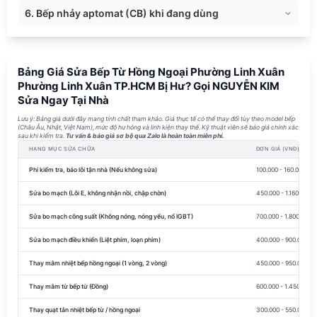
6. Bếp nhảy aptomat (CB) khi đang dùng
Bảng Giá Sửa Bếp Từ Hồng Ngoại Phường Linh Xuân
Phường Linh Xuân TP.HCM Bị Hư? Gọi NGUYỄN KIM
Sửa Ngay Tại Nhà
Lưu ý: Bảng giá dưới đây mang tính chất tham khảo. Giá thực tế có thể thay đổi tùy theo model bếp
(Châu Âu, Nhật, Việt Nam), mức độ hư hỏng và linh kiện thay thế. Kỹ thuật viên sẽ báo giá chính xác
sau khi kiểm tra.
Tư vấn & báo giá sơ bộ qua Zalo là hoàn toàn miễn phí.
HẠNG MỤC SỬA CHỮA
ĐƠN GIÁ (VNĐ)
Phí kiểm tra, báo lỗi tận nhà (Nếu không sửa)
100.000 - 160.000
Sửa bo mạch (Lỗi E, không nhận nồi, chập chờn)
450.000 - 1.160.000
Sửa bo mạch công suất (Không nóng, nóng yếu, nổ IGBT)
700.000 - 1.800.000
Sửa bo mạch điều khiển (Liệt phím, loạn phím)
400.000 - 900.000
Thay mâm nhiệt bếp hồng ngoại (1 vòng, 2 vòng)
450.000 - 950.000
Thay mâm từ bếp từ (Đồng)
600.000 - 1.450.000
Thay quạt tản nhiệt bếp từ / hồng ngoại
300.000 - 550.000