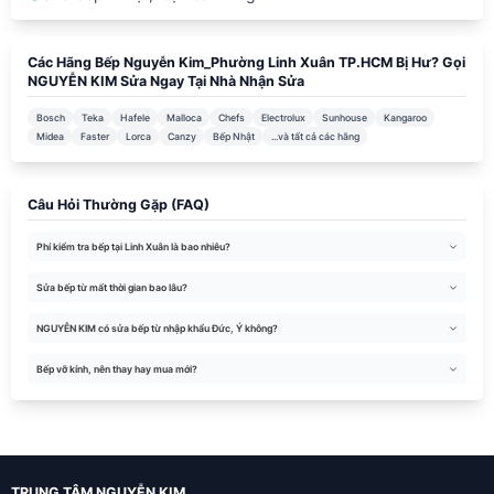
Các Hãng Bếp Nguyễn Kim_Phường Linh Xuân TP.HCM Bị Hư? Gọi
NGUYỄN KIM Sửa Ngay Tại Nhà Nhận Sửa
Bosch
Teka
Hafele
Malloca
Chefs
Electrolux
Sunhouse
Kangaroo
Midea
Faster
Lorca
Canzy
Bếp Nhật
...và tất cả các hãng
Câu Hỏi Thường Gặp (FAQ)
Phí kiểm tra bếp tại Linh Xuân là bao nhiêu?
Sửa bếp từ mất thời gian bao lâu?
NGUYỄN KIM có sửa bếp từ nhập khẩu Đức, Ý không?
Bếp vỡ kính, nên thay hay mua mới?
TRUNG TÂM NGUYỄN KIM