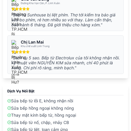
Đường Kha Vạn Cân, P. Linh Xuân
"Bếp từ Sunhouse bị liệt phím. Thợ tới kiểm tra báo giá
sửa bo phím, rẻ hơn nhiều so với thay. Làm cẩn thận,
bảo hành 6 tháng. Đã giới thiệu cho hàng xóm."
Chị Lan Mai
Khu chế xuất Linh Trung
"Dịch vụ 5 sao. Bếp từ Electrolux của tôi không nhận nồi.
Kỹ thuật viên NGUYỄN KIM sửa nhanh, chỉ 40 phút là
xong. Chi phí rõ ràng, minh bạch."
Dịch Vụ Nổi Bật
Sửa bếp từ lỗi E, không nhận nồi
Sửa bếp hồng ngoại không nóng
Thay mặt kính bếp từ, hồng ngoại
Sửa bếp từ nổ, chập, nhảy CB
Sửa bếp từ liệt, loạn cảm ứng