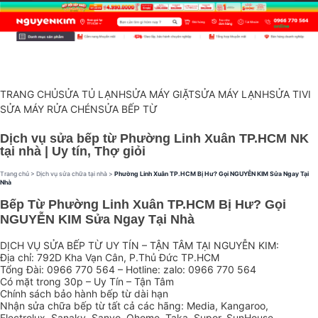
TRANG CHỦ
SỬA TỦ LẠNH
SỬA MÁY GIẶT
SỬA MÁY LẠNH
SỬA TIVI
SỬA MÁY RỬA CHÉN
SỬA BẾP TỪ
Dịch vụ sửa bếp từ Phường Linh Xuân TP.HCM NK
tại nhà | Uy tín, Thợ giỏi
Trang chủ
>
Dịch vụ sửa chữa tại nhà
>
Phường Linh Xuân TP.HCM Bị Hư? Gọi NGUYỄN KIM Sửa Ngay Tại
Nhà
Bếp Từ Phường Linh Xuân TP.HCM Bị Hư? Gọi
NGUYỄN KIM Sửa Ngay Tại Nhà
DỊCH VỤ SỬA BẾP TỪ UY TÍN – TẬN TÂM TẠI NGUYỄN KIM:
Địa chỉ: 792D Kha Vạn Cân, P.Thủ Đức TP.HCM
Tổng Đài: 0966 770 564 – Hotline: zalo: 0966 770 564
Có mặt trong 30p – Uy Tín – Tận Tâm
Chính sách bảo hành bếp từ dài hạn
Nhận sửa chữa bếp từ tất cả các hãng: Media, Kangaroo,
Electrolux, Sanaky, Sanyo, Qhome, Taka, Supor, SunHouse,