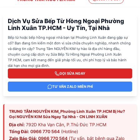
Dịch Vụ Sửa Bếp Từ Hồng Ngoại Phường
Linh Xuân TP.HCM - Uy Tín, Tại Nhà
Bếp từ hoặc bếp hồng ngoại nhà bạn tại Phường Linh Xuân đang gặp sự
cố? Bạn đang tìm kiếm một đơn vị sửa chữa chuyên nghiệp, nhanh chóng
và đáng tin cậy? Trung Tâm NGUYỄN KIM tự hào là địa chỉ hàng đầu,
chuyên cung cấp dịch vụ Sửa Bếp Từ Hồng Ngoại Phường Linh Xuân
TP.HCM, cam kết mang đến giải pháp tối ưu, chi phí hợp lý và bảo hành
dài hạn cho mọi gia đình.
GỌI SỬA NGAY
TƯ VẤN ZALO MIỄN PHÍ
TRUNG TÂM NGUYỄN KIM_Phường Linh Xuân TP.HCM Bị Hư?
Gọi NGUYỄN KIM Sửa Ngay Tại Nhà - CN LINH XUÂN
Địa chỉ:
792D Kha Vạn Cân, P.Thủ Đức TP.HCM
Tổng Đài:
0966 770 564
(Hotline)
Zalo Báo Giá:
0966 770 564
(Tư vấn, bắt bệnh qua Zalo