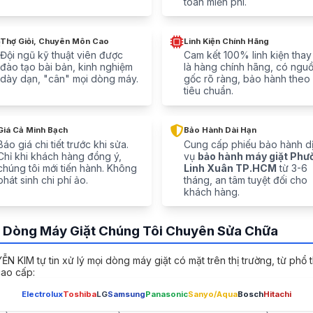
toàn miễn phí.
Thợ Giỏi, Chuyên Môn Cao
Linh Kiện Chính Hãng
Đội ngũ kỹ thuật viên được
Cam kết 100% linh kiện thay
đào tạo bài bản, kinh nghiệm
là hàng chính hãng, có ngu
dày dạn, "cân" mọi dòng máy.
gốc rõ ràng, bảo hành theo
tiêu chuẩn.
Giá Cả Minh Bạch
Bảo Hành Dài Hạn
Báo giá chi tiết trước khi sửa.
Cung cấp phiếu bảo hành d
Chỉ khi khách hàng đồng ý,
vụ
bảo hành máy giặt Phư
chúng tôi mới tiến hành. Không
Linh Xuân TP.HCM
từ 3-6
phát sinh chi phí ảo.
tháng, an tâm tuyệt đối cho
khách hàng.
 Dòng Máy Giặt Chúng Tôi Chuyên Sửa Chữa
N KIM tự tin xử lý mọi dòng máy giặt có mặt trên thị trường, từ phổ 
ao cấp:
Electrolux
Toshiba
LG
Samsung
Panasonic
Sanyo/Aqua
Bosch
Hitachi