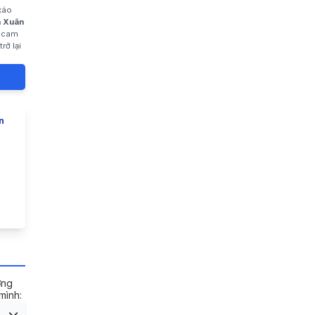
 xáo
h Xuân
i cam
rở lại
n
ờng
mình: