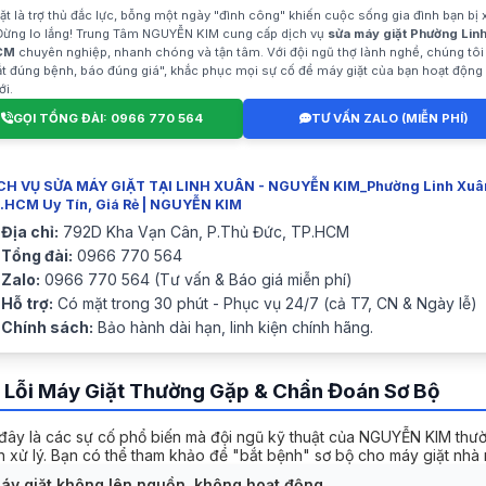
ặt là trợ thủ đắc lực, bỗng một ngày "đình công" khiến cuộc sống gia đình bạn bị
Đừng lo lắng! Trung Tâm NGUYỄN KIM cung cấp dịch vụ
sửa máy giặt Phường Lin
CM
chuyên nghiệp, nhanh chóng và tận tâm. Với đội ngũ thợ lành nghề, chúng tô
ắt đúng bệnh, báo đúng giá", khắc phục mọi sự cố để máy giặt của bạn hoạt động t
i.
GỌI TỔNG ĐÀI: 0966 770 564
TƯ VẤN ZALO (MIỄN PHÍ)
CH VỤ SỬA MÁY GIẶT TẠI LINH XUÂN - NGUYỄN KIM_Phường Linh Xuâ
.HCM Uy Tín, Giá Rẻ | NGUYỄN KIM
Địa chỉ:
792D Kha Vạn Cân, P.Thủ Đức, TP.HCM
Tổng đài:
0966 770 564
Zalo:
0966 770 564 (Tư vấn & Báo giá miễn phí)
Hỗ trợ:
Có mặt trong 30 phút - Phục vụ 24/7 (cả T7, CN & Ngày lễ)
Chính sách:
Bảo hành dài hạn, linh kiện chính hãng.
 Lỗi Máy Giặt Thường Gặp & Chẩn Đoán Sơ Bộ
đây là các sự cố phổ biến mà đội ngũ kỹ thuật của NGUYỄN KIM thư
 xử lý. Bạn có thể tham khảo để "bắt bệnh" sơ bộ cho máy giặt nhà 
Máy giặt không lên nguồn, không hoạt động