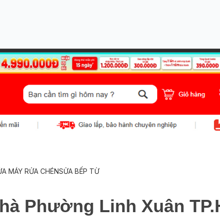
ỬA MÁY RỬA CHÉN
SỬA BẾP TỪ
 nhà Phường Linh Xuân TP