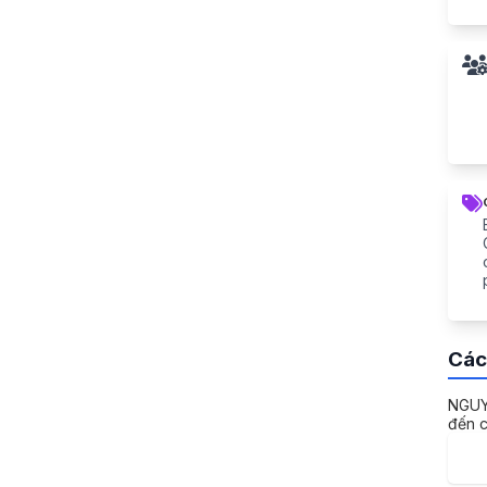
Các
NGUYỄ
đến c