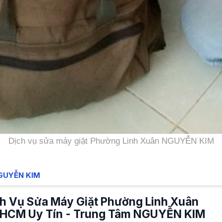
Dịch vụ sửa máy giặt Phường Linh Xuân NGUYỄN KIM
GUYỄN KIM
h Vụ Sửa Máy Giặt Phường Linh Xuân
.HCM Uy Tín - Trung Tâm NGUYỄN KIM