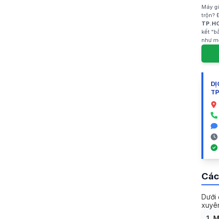
Máy gi
trộn? 
TP.H
kết "b
như mớ
DỊ
TP
Các
Dưới 
xuyên
1. 