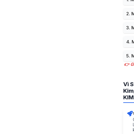
2. 
3. 
4. 
5. 
👉 G
Vì 
Kim
KIM