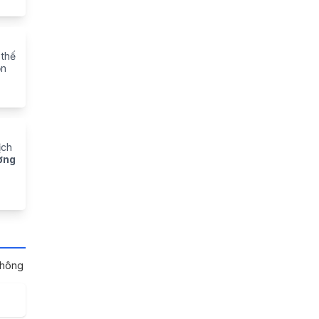
 thế
ồn
ịch
ờng
thông