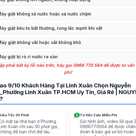
Máy giặt không xả nước hoặc xả nước chậm
Máy giặt kêu to bất thường, rung lắc mạnh khi vắt
Máy giặt không vắt hoặc vắt không khô
Máy giặt bị rò rỉ nước ra sàn
ặp phải bất kỳ lỗi nào trên, hãy gọi 0966 770 564 để được tư vấn
phí!
Sao 9/10 Khách Hàng Tại Linh Xuân Chọn Nguyễn
_Phường Linh Xuân TP.HCM Uy Tín, Giá Rẻ | NGU
?
Siêu Tốc 30 Phút
Tư Vấn Zalo Miễn Phí
Có mặt tại nhà bạn ở Phường
Gửi hình ảnh, video lỗi qua 
Linh Xuân chỉ sau 30 phút gọi,
0966770564 để được chẩn
không để bạn chờ đợi lâu.
đoán & báo giá sơ bộ hoàn