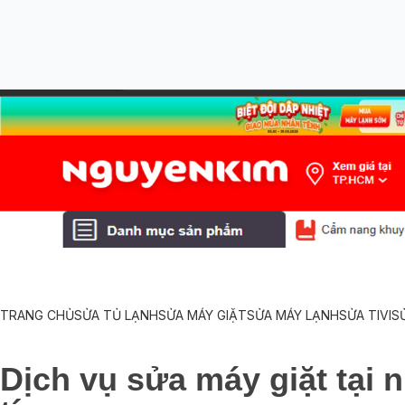
TRANG CHỦ
SỬA TỦ LẠNH
SỬA MÁY GIẶT
SỬA MÁY LẠNH
SỬA TIVI
S
Dịch vụ sửa máy giặt tại