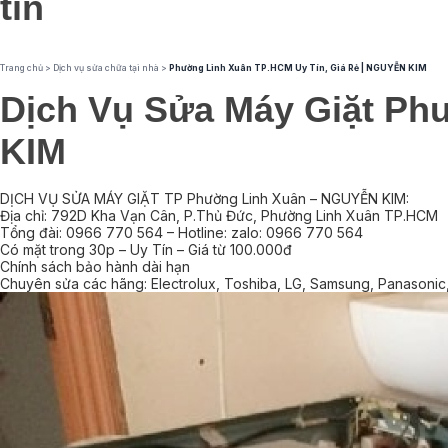
tín
Trang chủ
>
Dịch vụ sửa chữa tại nhà
>
Phường Linh Xuân TP.HCM Uy Tín, Giá Rẻ | NGUYỄN KIM
Dịch Vụ Sửa Máy Giặt Ph
KIM
DỊCH VỤ SỬA MÁY GIẶT TP Phường Linh Xuân – NGUYỄN KIM:
Địa chỉ: 792D Kha Vạn Cân, P.Thủ Đức, Phường Linh Xuân TP.HCM
Tổng đài: 0966 770 564 – Hotline: zalo: 0966 770 564
Có mặt trong 30p – Uy Tín – Giá từ 100.000đ
Chính sách bảo hành dài hạn
Chuyên sửa các hãng: Electrolux, Toshiba, LG, Samsung, Panasonic