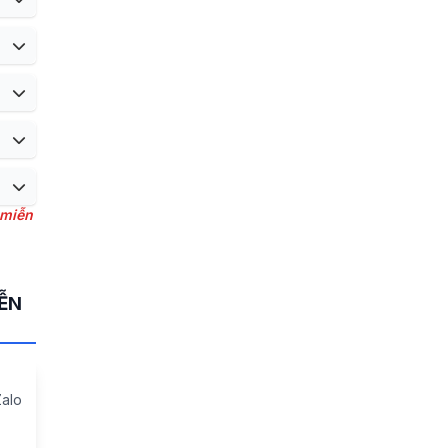
 miễn
YỄN
Zalo